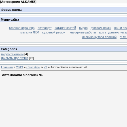
[
Автосервис ALKAM58
]
Форма входа
Меню сайта
главная страница
автософт
каталог статей
видео
фотоальбомы
наши эв
магазин ЛКМ
кузовной ремонт
малярные работы
арматурные-слесар
оклейка кузова плёнкой
КОН
Categories
видео технички
[4]
фильмы про тачки
[16]
Главная
»
2013
»
Сентябрь
»
23
» Автомобили в погонах ч6
Автомобили в погонах ч6