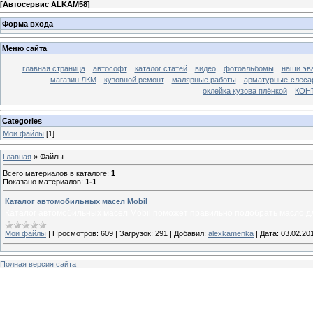
[
Автосервис ALKAM58
]
Форма входа
Меню сайта
главная страница
автософт
каталог статей
видео
фотоальбомы
наши эв
магазин ЛКМ
кузовной ремонт
малярные работы
арматурные-слесар
оклейка кузова плёнкой
КОН
Categories
Мои файлы
[1]
Главная
»
Файлы
Всего материалов в каталоге
:
1
Показано материалов
:
1-1
Каталог автомобильных масел Mobil
Каталог автомобильных масел Mobil поможет правильно подобрать масло д
Мои файлы
|
Просмотров:
609
|
Загрузок:
291
|
Добавил:
alexkamenka
|
Дата:
03.02.20
Полная версия сайта