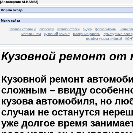
[
Автосервис ALKAM58
]
Форма входа
Меню сайта
главная страница
автософт
каталог статей
видео
фотоальбомы
наши эв
магазин ЛКМ
кузовной ремонт
малярные работы
арматурные-слесар
оклейка кузова плёнкой
КОН
Кузовной ремонт от 
Кузовной ремонт автомоб
сложным – ввиду особенн
кузова автомобиля, но лю
случаи не останутся нере
уже долгое время занимае