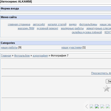
[
Автосервис ALKAM58
]
Форма входа
Меню сайта
главная страница
автософт
каталог статей
видео
фотоальбомы
наши эв
магазин ЛКМ
кузовной ремонт
малярные работы
арматурные-слесар
оклейка кузова плёнкой
КОН
Categories
наши работы
[9]
наши участники
[1]
Главная
»
Фотоальбом
»
аэрография
» Фотография 7
Просмотреть ф