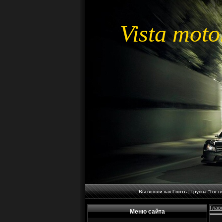
Vista moto
Вы вошли как
Гость
|
Группа
"
Гост
Глав
Меню сайта