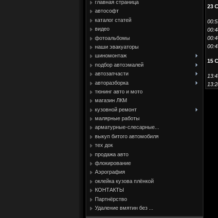
главная страница
23 
автософт
каталог статей
00:5
видео
00:4
фотоальбомы
00:4
00:4
наши эвакуаторы
шиномонтаж
15 
подбор автоэмалей
автозапчасти
13:4
авторазборка
13:2
тюнинг авто и мото
магазин ЛКМ
кузовной ремонт
малярные работы
арматурные-слесарные...
выкуп битого автомобиля
тех док
продажа авто
флокирование
Аэрография
оклейка кузова плёнкой
КОНТАКТЫ
Партнёрство
Удаление вмятин без ...