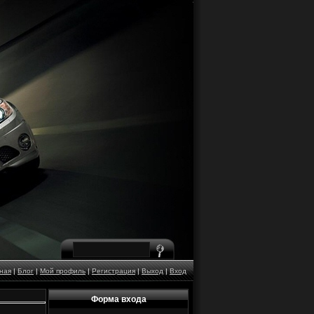
ная
|
Блог
|
Мой профиль
|
Регистрация
|
Выход
|
Вход
Форма входа