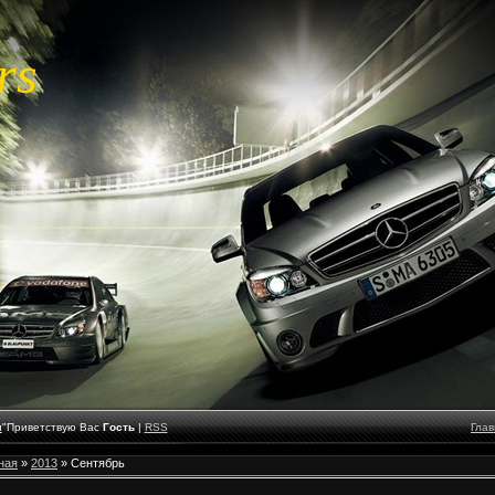
rs
и
"
Приветствую Вас
Гость
|
RSS
Глав
ная
»
2013
»
Сентябрь