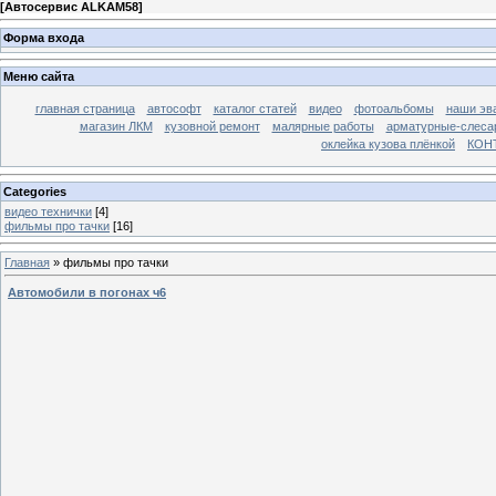
[
Автосервис ALKAM58
]
Форма входа
Меню сайта
главная страница
автософт
каталог статей
видео
фотоальбомы
наши эв
магазин ЛКМ
кузовной ремонт
малярные работы
арматурные-слесар
оклейка кузова плёнкой
КОН
Categories
видео технички
[4]
фильмы про тачки
[16]
Главная
»
фильмы про тачки
Автомобили в погонах ч6